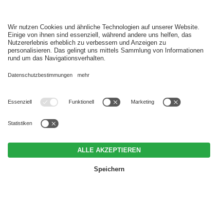
ANMELDEN
MwSt.-Nr. IT03152920215 • CIN IT021017A1ZHGEHEFG •
Impressum
•
Datenschutz
•
Individuelle Cookie-Einstellungen
• © Webdesign by
BUCHEN
ANFRAGEN