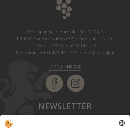
Hotel Spangla • Ahrntaler Straße 23 •
I‑39032 Sand in Taufers (BZ) • Südtirol • Italien
T. Hotel:
+39 0474 678 144
• T.
Restaurant:
+39 0474 431 730
•
info@spangla.it
LAGE & ANREISE
NEWSLETTER