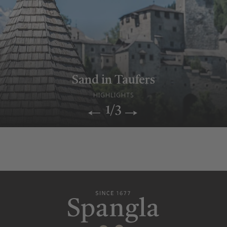
Entspannung & Saunagenuss
Historisches Hotel
Sand in Taufers
WELLNESSWELT
UNSERE STORY
HIGHLIGHTS
1/3