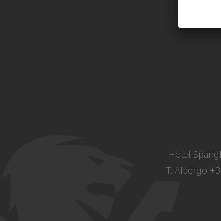
Hotel Spangl
T. Albergo
+3