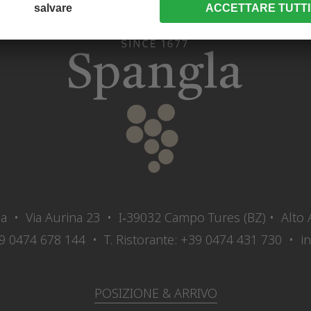
a • Via Aurina 23 • I‑39032 Campo Tures (BZ) • Alto A
9 0474 678 144
• T. Ristorante:
+39 0474 431 730
•
i
POSIZIONE & ARRIVO