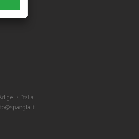
dige • Italia
nfo@spangla.it