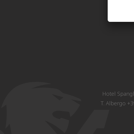
Hotel Spangl
T. Albergo
+3