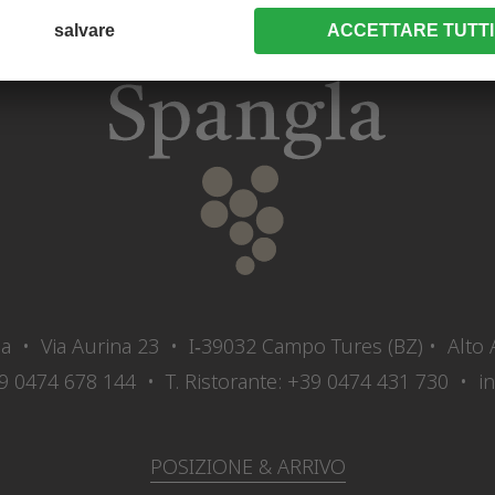
a • Via Aurina 23 • I‑39032 Campo Tures (BZ) • Alto A
9 0474 678 144
• T. Ristorante:
+39 0474 431 730
•
i
POSIZIONE & ARRIVO