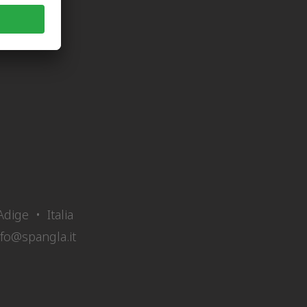
dige • Italia
nfo@spangla.it