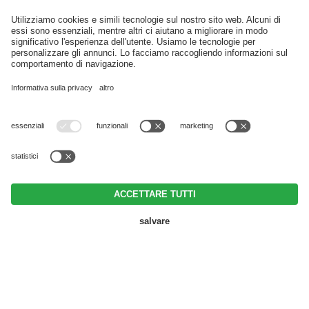
ISCRIZIONE NEWSLETTER
Part. IVA IT03152920215 • CIN IT021017A1ZHGEHEFG •
Note legali
•
Direttiva privacy
•
Impostazioni cookie individuali
• © Webdesign by
PRENOTA
RICHIEDI