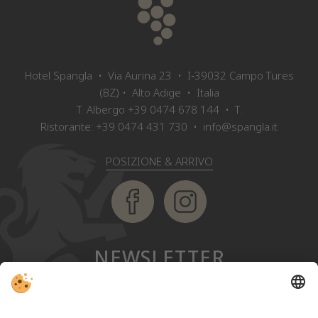
Hotel Spangla • Via Aurina 23 • I‑39032 Campo Tures
(BZ) • Alto Adige • Italia
T. Albergo
+39 0474 678 144
• T.
Ristorante:
+39 0474 431 730
•
info@spangla.it
POSIZIONE & ARRIVO
NEWSLETTER