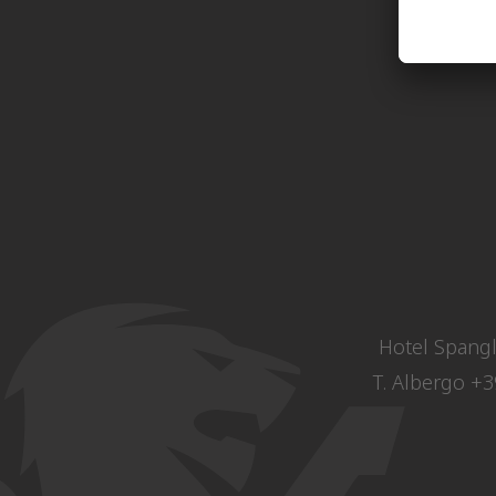
Hotel Spangl
T. Albergo
+3