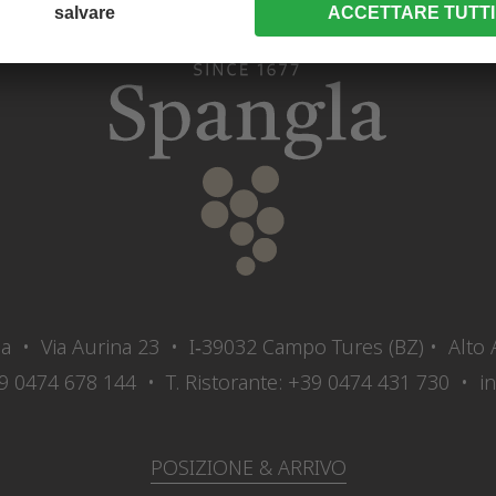
a • Via Aurina 23 • I‑39032 Campo Tures (BZ) • Alto A
9 0474 678 144
• T. Ristorante:
+39 0474 431 730
•
i
POSIZIONE & ARRIVO