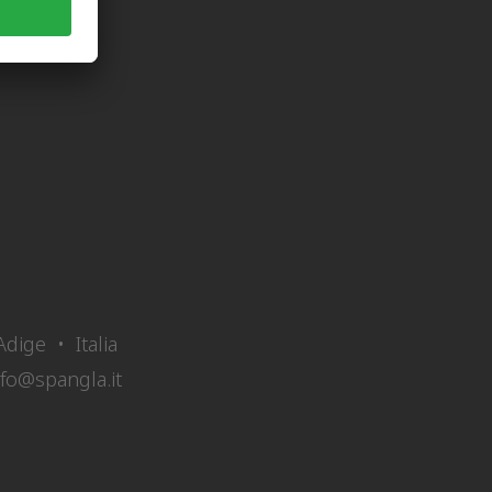
dige • Italia
nfo@spangla.it