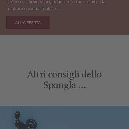
sentieri escursionistici, panoramici tour in bici e la
migliore cucina altoatesina.
ALL'OFFERTA
Altri consigli dello
Spangla …