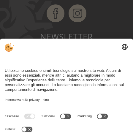
NEWSLETTER
ISCRIZIONE NEWSLETTER
Part. IVA IT03152920215 • CIN IT021017A1ZHGEHEFG •
Note legali
•
Direttiva privacy
•
Impostazioni cookie individuali
• © Webdesign by